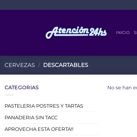
Saltar
al
contenido
INICIO
S
CERVEZAS
/
DESCARTABLES
CATEGORIAS
No se han e
PASTELERIA POSTRES Y TARTAS
PANADERIA SIN TACC
APROVECHA ESTA OFERTA!!