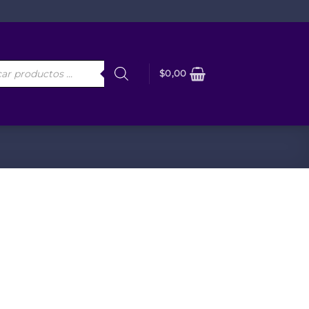
da
$
0,00
os