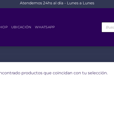
Atendemos 24hs al día - Lunes a Lunes
Búsque
de
HOP
UBICACIÓN
WHATSAPP
product
ncontrado productos que coincidan con tu selección.