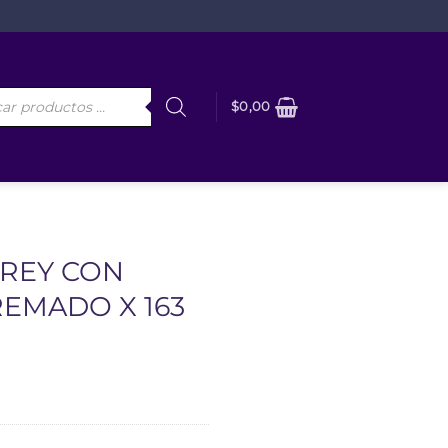
da
$
0,00
os
REY CON
EMADO X 163