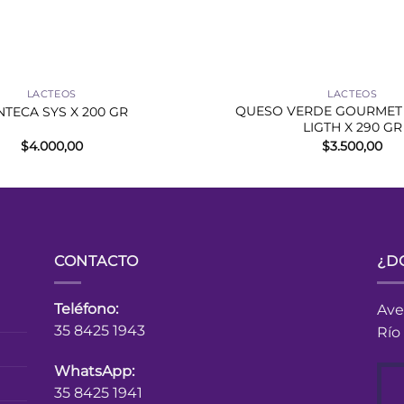
+
LACTEOS
LACTEOS
QUESO VERDE GOURMET
TECA SYS X 200 GR
LIGTH X 290 GR
$
4.000,00
$
3.500,00
CONTACTO
¿D
Teléfono:
Ave
35 8425 1943
Río
WhatsApp:
35 8425 1941