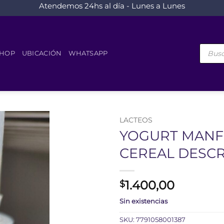
Atendemos 24hs al día - Lunes a Lunes
Búsque
de
HOP
UBICACIÓN
WHATSAPP
product
LACTEOS
YOGURT MANF
CEREAL DESCR
1.400,00
$
Sin existencias
SKU:
7791058001387