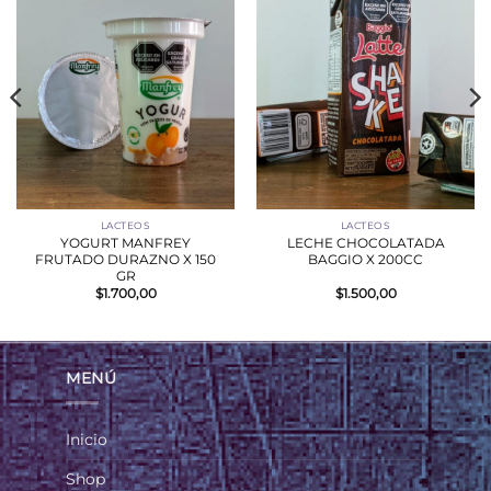
LACTEOS
LACTEOS
YOGURT MANFREY
LECHE CHOCOLATADA
FRUTADO DURAZNO X 150
BAGGIO X 200CC
GR
$
1.700,00
$
1.500,00
MENÚ
Inicio
Shop