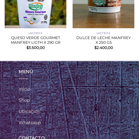
LACTEOS
LACTEOS
QUESO VERDE GOURMET
DULCE DE LECHE MANFREY
MANFREY LIGTH X 290 GR
X 250 GS
$
3.500,00
$
2.400,00
MENÚ
Inicio
Shop
Ubicación
Whatsapp
CONTACTO