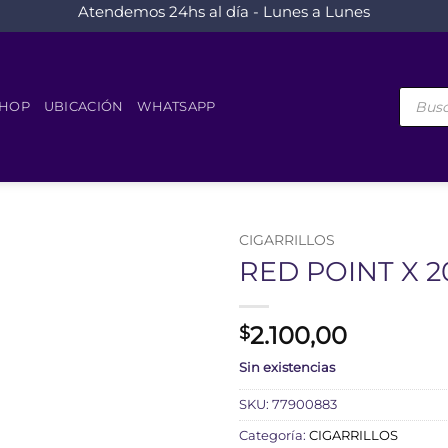
Atendemos 24hs al día - Lunes a Lunes
Búsque
de
HOP
UBICACIÓN
WHATSAPP
product
CIGARRILLOS
RED POINT X 2
2.100,00
$
Sin existencias
SKU:
77900883
Categoría:
CIGARRILLOS