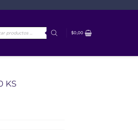
da
$
0,00
os
0 KS