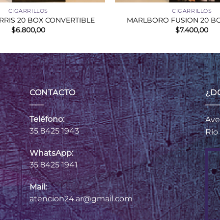
CIGARRILLOS
CIGARRILLOS
RRIS 20 BOX CONVERTIBLE
MARLBORO FUSION 20 B
$
6.800,00
$
7.400,00
CONTACTO
¿D
Teléfono:
Ave
35 8425 1943
Río
WhatsApp:
35 8425 1941
Mail:
atencion24.ar@gmail.com