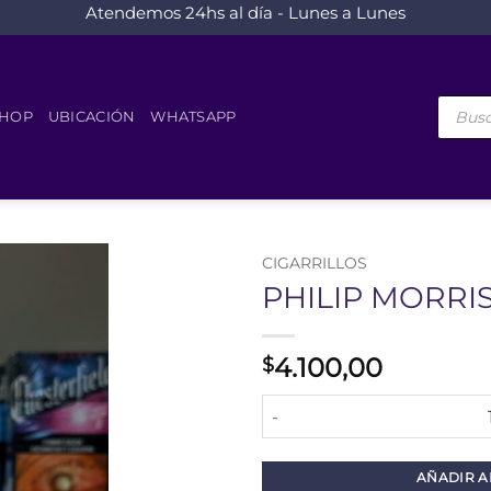
Atendemos 24hs al día - Lunes a Lunes
Búsque
de
HOP
UBICACIÓN
WHATSAPP
product
CIGARRILLOS
PHILIP MORRIS
4.100,00
$
PHILIP MORRIS 12 cantidad
AÑADIR A