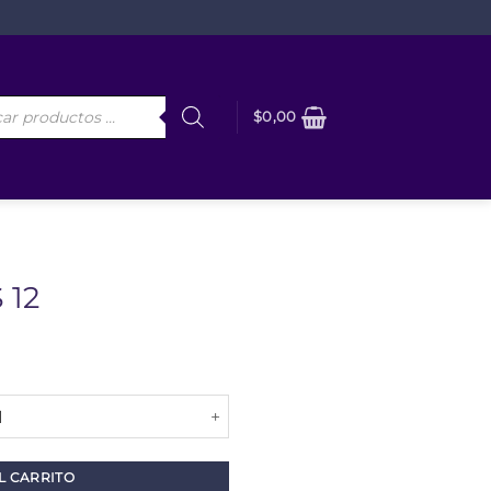
da
$
0,00
os
 12
L CARRITO