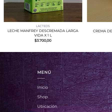
+
+
LACTEOS
LECHE MANFREY DESCREMADA LARGA
CREMA DE
VIDA X 1 L
$
3.700,00
MENÚ
Inicio
Shop
Ubicación