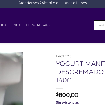
Atendemos 24hs al día - Lunes a Lunes
Búsque
de
HOP
UBICACIÓN
WHATSAPP
product
LACTEOS
YOGURT MANF
DESCREMADO V
140G
800,00
$
Sin existencias