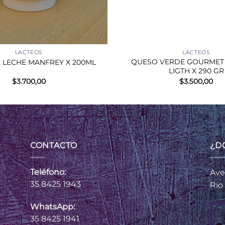
+
LACTEOS
LACTEOS
QUESO VERDE GOURMET
 LECHE MANFREY X 200ML
LIGTH X 290 GR
$
3.700,00
$
3.500,00
CONTACTO
¿D
Teléfono:
Ave
35 8425 1943
Río
WhatsApp:
35 8425 1941