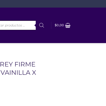
da
$
0,00
os
REY FIRME
AINILLA X