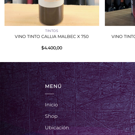
+
+
TINTOS
VINO TINTO CALLIA MALBEC X 750
VINO TINT
$
4.400,00
MENÚ
Inicio
Shop
Ubicación