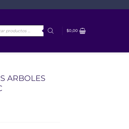
da
$
0,00
os
OS ARBOLES
C