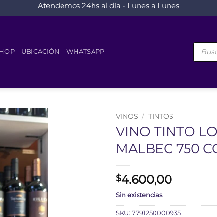
Atendemos 24hs al día - Lunes a Lunes
Búsque
de
HOP
UBICACIÓN
WHATSAPP
product
VINOS
/
TINTOS
VINO TINTO L
MALBEC 750 C
4.600,00
$
Sin existencias
SKU:
7791250000935