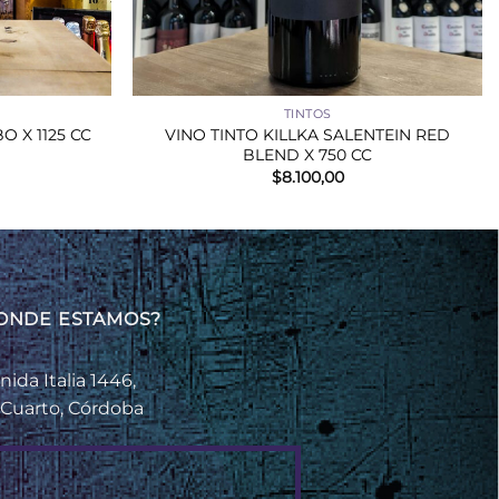
+
TINTOS
VINO TINTO KILLKA SALENTEIN RED
O X 1125 CC
BLEND X 750 CC
$
8.100,00
ONDE ESTAMOS?
nida Italia 1446,
 Cuarto, Córdoba