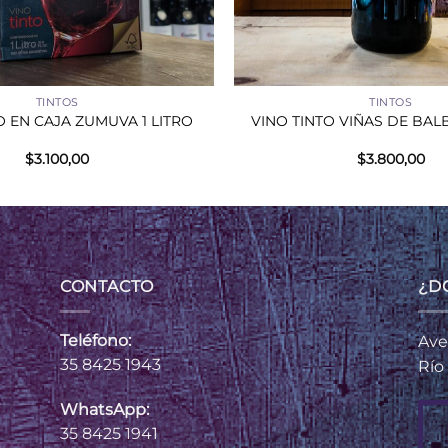
+
TINTOS
TINTOS
O EN CAJA ZUMUVA 1 LITRO
VINO TINTO VIÑAS DE BALB
$
3.100,00
$
3.800,00
CONTACTO
¿D
Teléfono:
Ave
35 8425 1943
Río
WhatsApp:
35 8425 1941