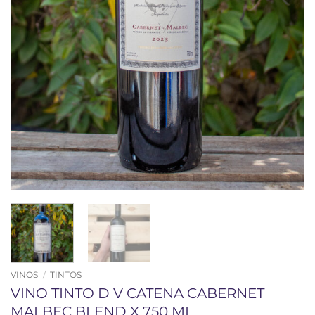
VINOS
/
TINTOS
VINO TINTO D V CATENA CABERNET
MALBEC BLEND X 750 ML