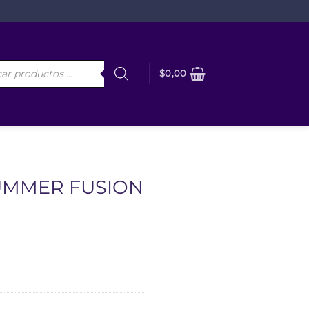
da
$
0,00
os
MMER FUSION