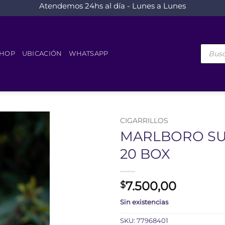
Atendemos 24hs al día - Lunes a Lunes
Búsque
de
HOP
UBICACIÓN
WHATSAPP
product
CIGARRILLOS
MARLBORO SU
20 BOX
7.500,00
$
Sin existencias
SKU:
77968401