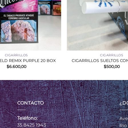
+
CIGARRILLOS
CIGARRILLOS
ELD REMIX PURPLE 20 BOX
CIGARRILLOS SUELTOS CO
$
6.600,00
$
500,00
CONTACTO
¿D
Teléfono:
Ave
35 8425 1943
Río