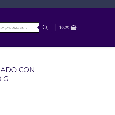
da
$
0,00
os
LADO CON
0 G