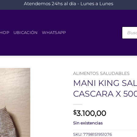
Atendemos 24hs al día - Lunes a Lunes
Búsque
de
HOP
UBICACIÓN
WHATSAPP
product
ALIMENTOS SALUDABLES
MANI KING SA
CASCARA X 50
3.100,00
$
Sin existencias
SKU:
7798151951076