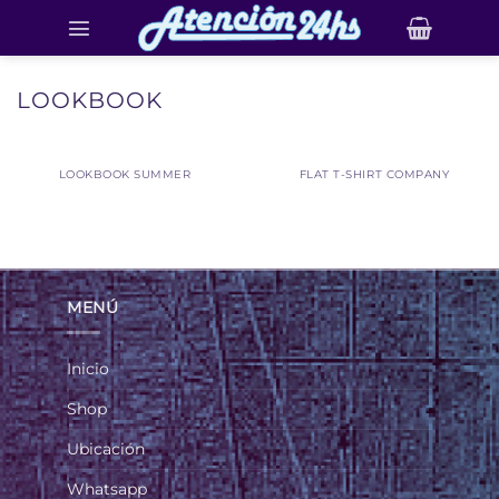
Saltar
al
contenido
LOOKBOOK
LOOKBOOK SUMMER
FLAT T-SHIRT COMPANY
MENÚ
Inicio
Shop
Ubicación
Whatsapp