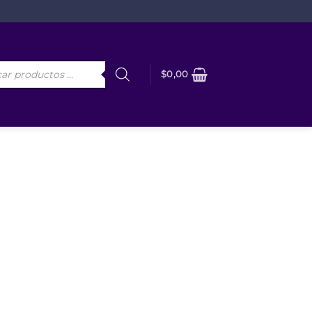
da
$
0,00
os