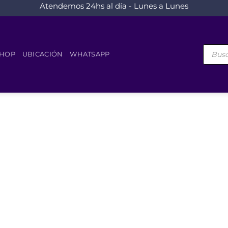
Atendemos 24hs al día - Lunes a Lunes
Búsque
de
HOP
UBICACIÓN
WHATSAPP
product