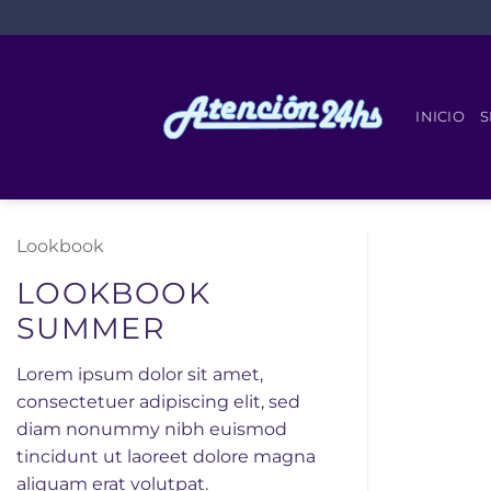
Saltar
al
contenido
INICIO
S
Lookbook
LOOKBOOK
SUMMER
Lorem ipsum dolor sit amet,
consectetuer adipiscing elit, sed
diam nonummy nibh euismod
tincidunt ut laoreet dolore magna
aliquam erat volutpat.