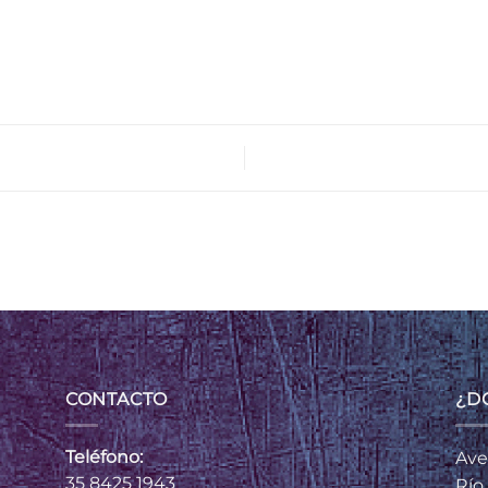
CONTACTO
¿D
Teléfono:
Ave
35 8425 1943
Río