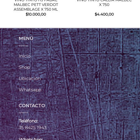
MALBEC PETT VERDOT
X 750
ASSEMBLAGE X 750 ML
$
10.000,00
$
4.400,00
MENÚ
Inicio
Shop
Ubicación
Whatsapp
CONTACTO
Teléfono:
35 8425 1943
WhatsApp: