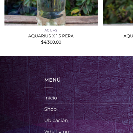
+
+
AGUAS
AQUARIUS X 1,5 PERA
AQU
$
4.300,00
MENÚ
Inicio
Shop
Ubicación
Whatsapp