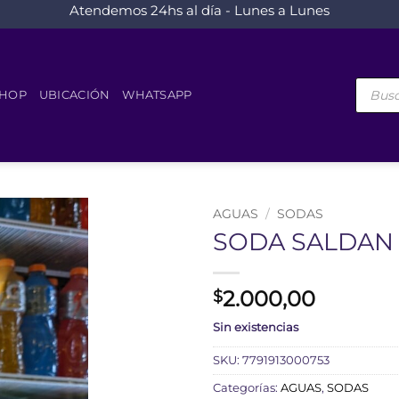
Atendemos 24hs al día - Lunes a Lunes
Búsque
de
HOP
UBICACIÓN
WHATSAPP
product
AGUAS
/
SODAS
SODA SALDAN X
2.000,00
$
Sin existencias
SKU:
7791913000753
Categorías:
AGUAS
,
SODAS