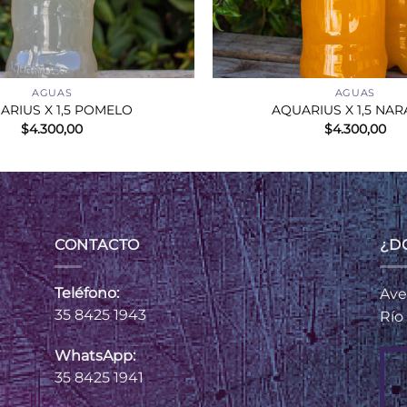
+
AGUAS
AGUAS
ARIUS X 1,5 POMELO
AQUARIUS X 1,5 NA
$
4.300,00
$
4.300,00
CONTACTO
¿D
Teléfono:
Ave
35 8425 1943
Río
WhatsApp:
35 8425 1941