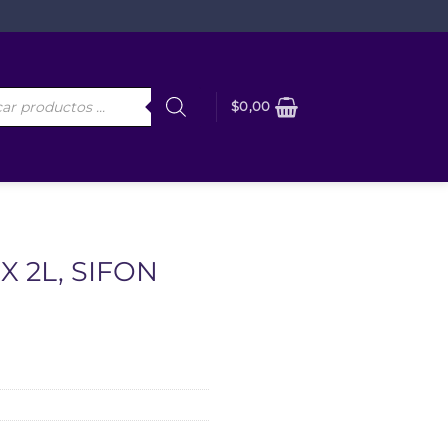
da
$
0,00
os
 2L, SIFON