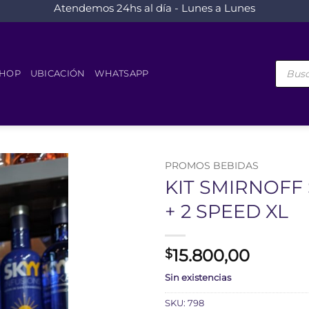
Atendemos 24hs al día - Lunes a Lunes
Búsque
de
HOP
UBICACIÓN
WHATSAPP
product
PROMOS BEBIDAS
KIT SMIRNOFF
+ 2 SPEED XL
15.800,00
$
Sin existencias
SKU:
798