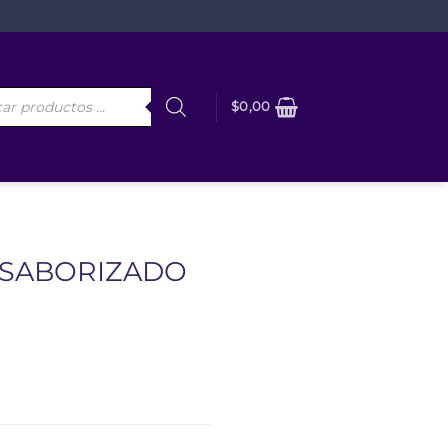
da
$
0,00
os
 SABORIZADO