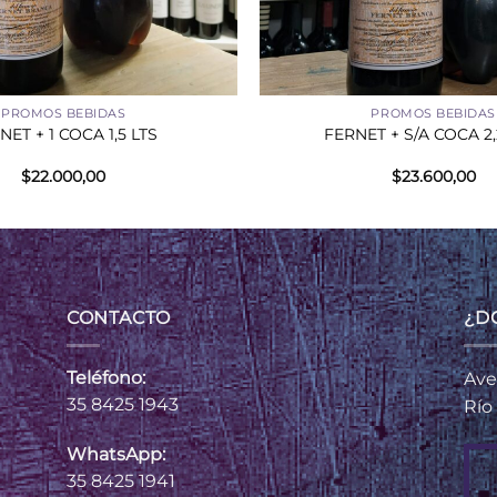
+
PROMOS BEBIDAS
PROMOS BEBIDAS
NET + 1 COCA 1,5 LTS
FERNET + S/A COCA 2,
$
22.000,00
$
23.600,00
CONTACTO
¿D
Teléfono:
Ave
35 8425 1943
Río
WhatsApp:
35 8425 1941