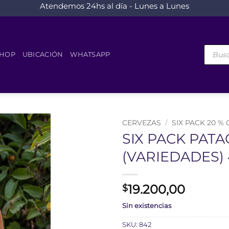
Atendemos 24hs al día - Lunes a Lunes
Búsque
de
HOP
UBICACIÓN
WHATSAPP
product
CERVEZAS
/
SIX PACK 20 %
SIX PACK PAT
(VARIEDADES) 
19.200,00
$
Sin existencias
SKU:
842