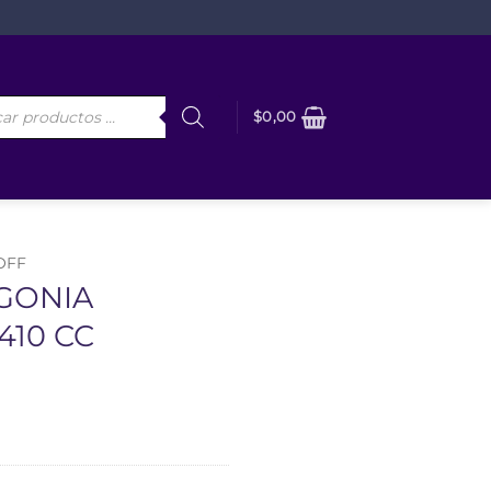
da
$
0,00
os
 OFF
AGONIA
410 CC