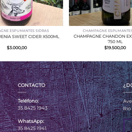
+
GNE ESPUMANTES SIDRAS
CHAMPAGNE ESPUMANTES
CHAMPAGNE CHANDON EXT
UENIA SWEET CIDER X500ML
750 ML
$
3.000,00
$
19.500,00
CONTACTO
¿D
Teléfono:
Ave
35 8425 1943
Río
WhatsApp:
35 8425 1941