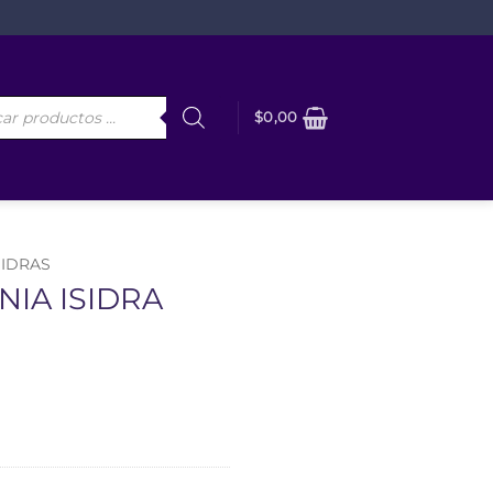
da
$
0,00
os
IDRAS
NIA ISIDRA