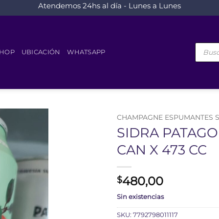
Atendemos 24hs al día - Lunes a Lunes
Búsque
de
HOP
UBICACIÓN
WHATSAPP
product
CHAMPAGNE ESPUMANTES S
SIDRA PATAGO
CAN X 473 CC
480,00
$
Sin existencias
SKU:
7792798011117