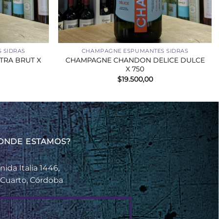
+
 SIDRAS
CHAMPAGNE ESPUMANTES SIDRAS
RA BRUT X
CHAMPAGNE CHANDON DELICE DULCE
X 750
$
19.500,00
ONDE ESTAMOS?
nida Italia 1446,
 Cuarto, Córdoba