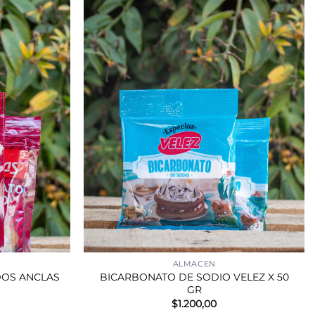
+
ALMACEN
DOS ANCLAS
BICARBONATO DE SODIO VELEZ X 50
GR
$
1.200,00