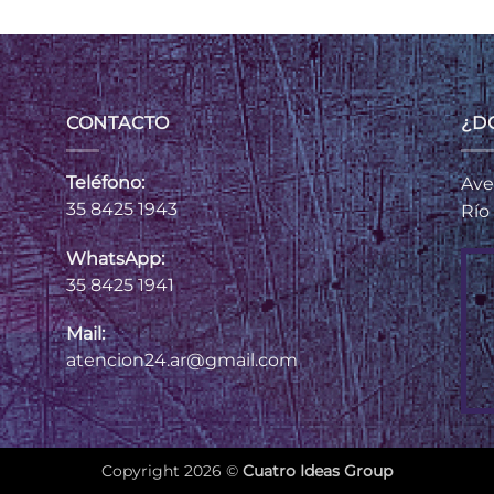
CONTACTO
¿D
Teléfono:
Ave
35 8425 1943
Río
WhatsApp:
35 8425 1941
Mail:
atencion24.ar@gmail.com
Copyright 2026 ©
Cuatro Ideas Group