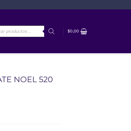
da
$
0,00
os
TE NOEL 520