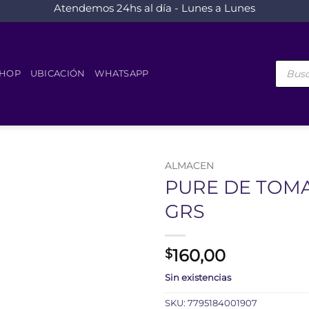
Atendemos 24hs al día - Lunes a Lunes
Búsque
de
HOP
UBICACIÓN
WHATSAPP
product
ALMACEN
PURE DE TOMA
GRS
160,00
$
Sin existencias
SKU:
7795184001907