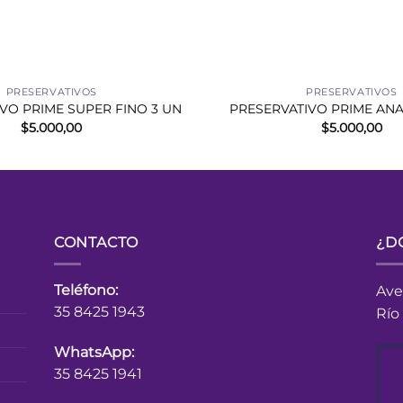
+
PRESERVATIVOS
PRESERVATIVOS
VO PRIME SUPER FINO 3 UN
PRESERVATIVO PRIME ANA
$
5.000,00
$
5.000,00
CONTACTO
¿D
Teléfono:
Ave
35 8425 1943
Río
WhatsApp:
35 8425 1941