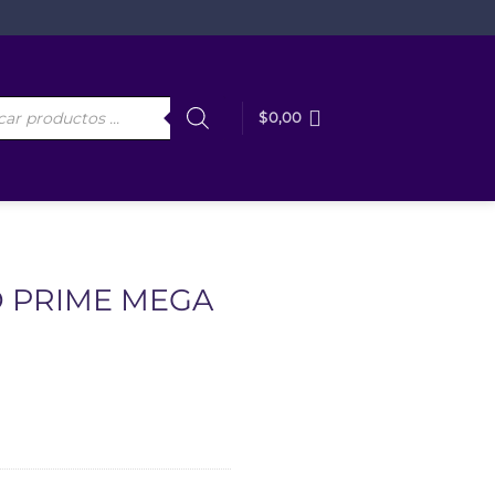
da
$
0,00
tos
O PRIME MEGA