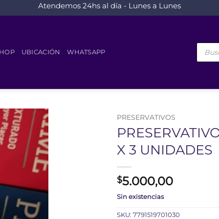
Atendemos 24hs al día - Lunes a Lunes
Búsque
de
HOP
UBICACIÓN
WHATSAPP
produc
PRESERVATIVOS
PRESERVATIV
X 3 UNIDADES
5.000,00
$
Sin existencias
SKU:
7791519701030