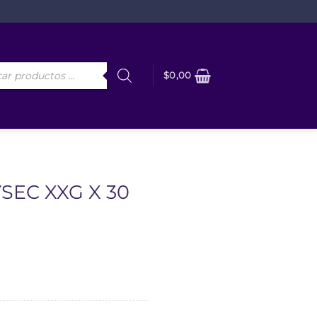
da
$
0,00
os
SEC XXG X 30