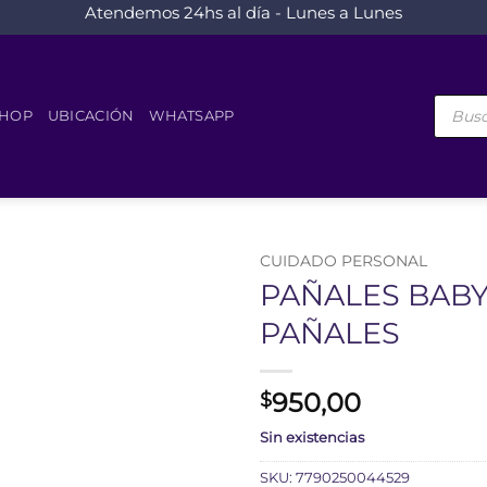
Atendemos 24hs al día - Lunes a Lunes
Búsque
de
HOP
UBICACIÓN
WHATSAPP
product
CUIDADO PERSONAL
PAÑALES BABY
PAÑALES
950,00
$
Sin existencias
SKU:
7790250044529