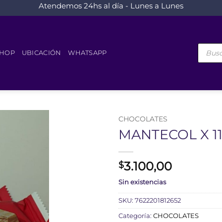
Atendemos 24hs al día - Lunes a Lunes
Búsque
de
HOP
UBICACIÓN
WHATSAPP
product
CHOCOLATES
MANTECOL X 11
3.100,00
$
Sin existencias
SKU:
7622201812652
Categoría:
CHOCOLATES