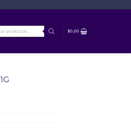
da
$
0,00
os
1G