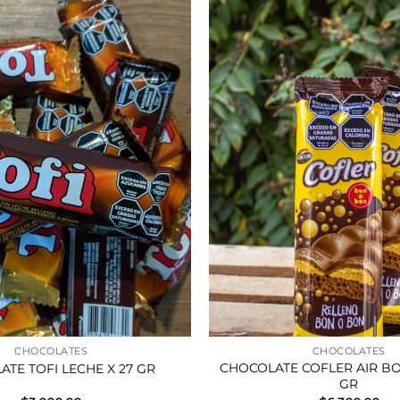
+
CHOCOLATES
CHOCOLATES
CHOCOLATE COFLER AIR BO
TE TOFI LECHE X 27 GR
GR