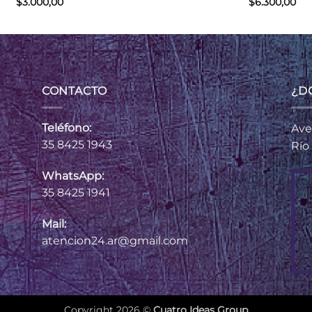
$
3.000,00
$
6.300,00
CONTACTO
¿D
Teléfono:
Ave
35 8425 1943
Río
WhatsApp:
35 8425 1941
Mail:
atencion24.ar@gmail.com
Copyright 2026 ©
Cuatro Ideas Group