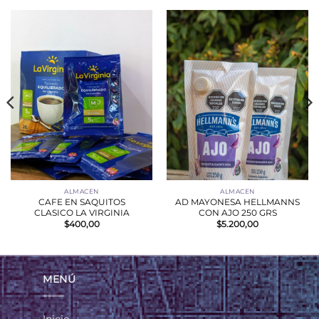
ALMACEN
ALMACEN
CAFE EN SAQUITOS
AD MAYONESA HELLMANNS
CLASICO LA VIRGINIA
CON AJO 250 GRS
$
400,00
$
5.200,00
MENÚ