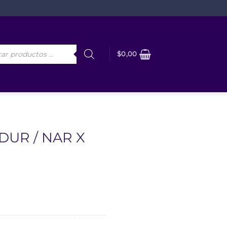
da
$
0,00
os
DUR / NAR X