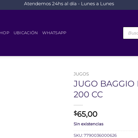
Atendemos 24hs al día - Lunes a Lunes
Búsque
de
HOP
UBICACIÓN
WHATSAPP
product
JUGOS
JUGO BAGGIO 
200 CC
65,00
$
Sin existencias
SKU:
7790036000626