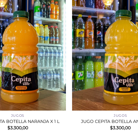
+
JUGOS
JUGOS
TA BOTELLA NARANJA X 1 L
JUGO CEPITA BOTELLA AN
$
3.300,00
$
3.300,00