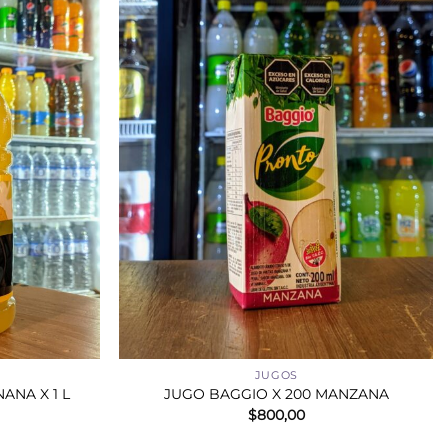
+
JUGOS
ANA X 1 L
JUGO BAGGIO X 200 MANZANA
$
800,00