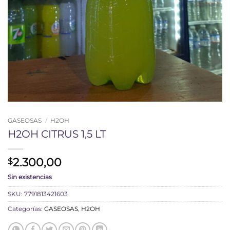
GASEOSAS
/
H2OH
H2OH CITRUS 1,5 LT
2.300,00
$
Sin existencias
SKU:
7791813421603
Categorías:
GASEOSAS
,
H2OH