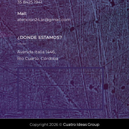
35 8425 1941
Mail:
atencion24.ar@gmail.com
¿DONDE ESTAMOS?
Avenida Italia 1446,
Río Cuarto, Córdoba
Copyright 2026 ©
Cuatro Ideas Group