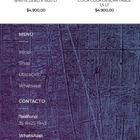
COCA COLA DESCARTABLE
SPRITE ZERO X 1500 LT
1,5 LT
$
4.900,00
$
4.900,00
MENÚ
Inicio
Shop
Ubicación
Whatsapp
CONTACTO
Teléfono:
35 8425 1943
WhatsApp: