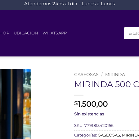
Atendemos 24hs al día - Lunes a Lunes
Búsque
de
HOP
UBICACIÓN
WHATSAPP
product
GASEOSAS
/
MIRINDA
MIRINDA 500 
1.500,00
$
Sin existencias
SKU:
7791813420156
Categorías:
GASEOSAS
,
MIRIND