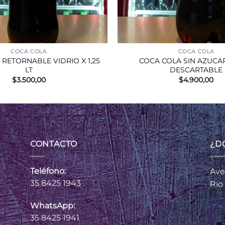
+
COCA COLA
COCA COLA
RETORNABLE VIDRIO X 1,25
COCA COLA SIN AZUCAR 
LT
DESCARTABLE
$
3.500,00
$
4.900,00
CONTACTO
¿D
Teléfono:
Ave
35 8425 1943
Río
WhatsApp:
35 8425 1941