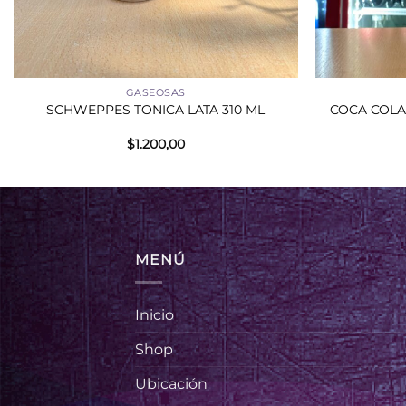
+
+
GASEOSAS
COCA COLA 
SCHWEPPES TONICA LATA 310 ML
$
1.200,00
MENÚ
Inicio
Shop
Ubicación