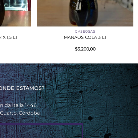
+
GASEOSAS
X 1,5 LT
MANAOS COLA 3 LT
$
3.200,00
ONDE ESTAMOS?
nida Italia 1446,
 Cuarto, Córdoba