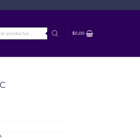
da
$
0,00
os
CC
A