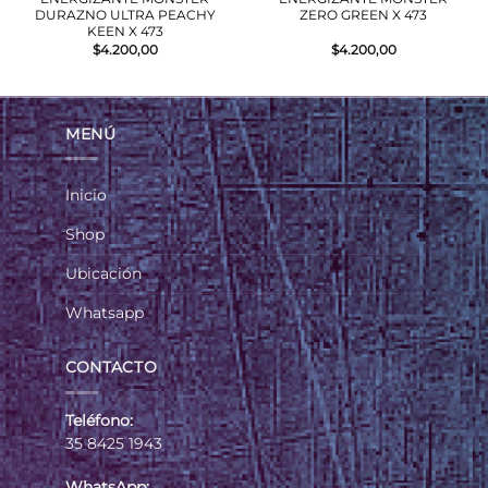
DURAZNO ULTRA PEACHY
ZERO GREEN X 473
KEEN X 473
$
4.200,00
$
4.200,00
MENÚ
Inicio
Shop
Ubicación
Whatsapp
CONTACTO
Teléfono:
35 8425 1943
WhatsApp: