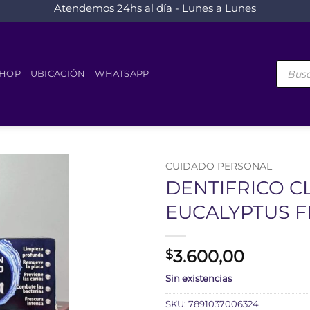
Atendemos 24hs al día - Lunes a Lunes
Búsque
de
HOP
UBICACIÓN
WHATSAPP
product
CUIDADO PERSONAL
DENTIFRICO C
EUCALYPTUS F
3.600,00
$
Sin existencias
SKU:
7891037006324