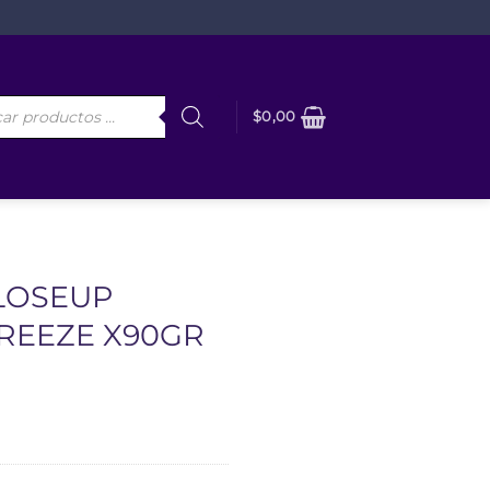
da
$
0,00
os
LOSEUP
REEZE X90GR