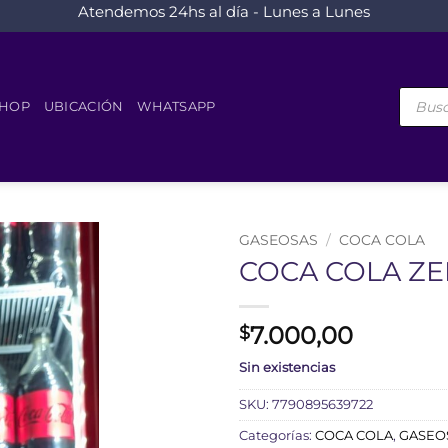
Atendemos 24hs al día - Lunes a Lunes
Búsque
de
HOP
UBICACIÓN
WHATSAPP
product
GASEOSAS
/
COCA COLA
COCA COLA ZER
7.000,00
$
Sin existencias
SKU:
7790895639722
Categorías:
COCA COLA
,
GASEO