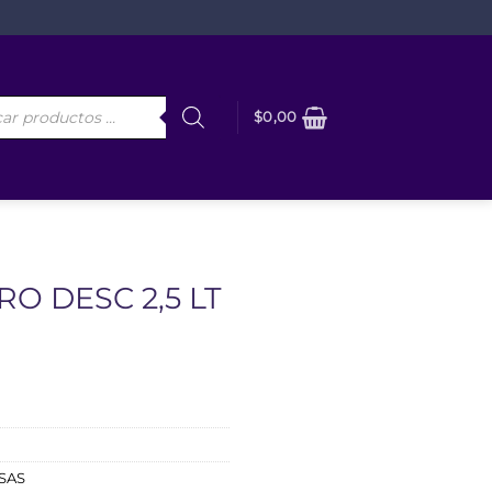
da
$
0,00
os
O DESC 2,5 LT
SAS