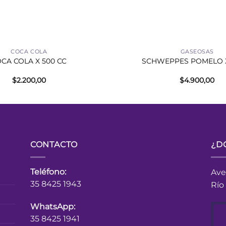
+
COCA COLA
GASEOSAS
CA COLA X 500 CC
SCHWEPPES POMELO X 
$
2.200,00
$
4.900,00
CONTACTO
¿D
Teléfono:
Ave
35 8425 1943
Río
WhatsApp:
35 8425 1941