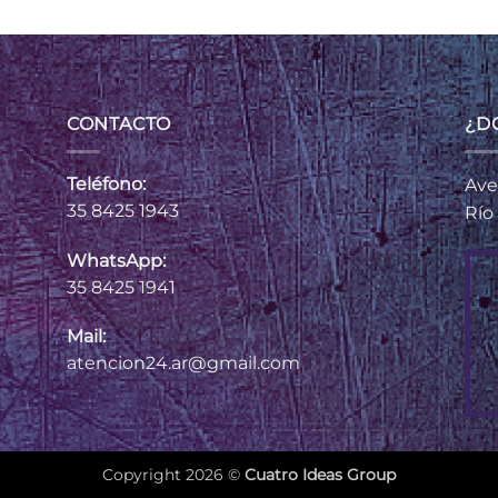
CONTACTO
¿D
Teléfono:
Ave
35 8425 1943
Río
WhatsApp:
35 8425 1941
Mail:
atencion24.ar@gmail.com
Copyright 2026 ©
Cuatro Ideas Group