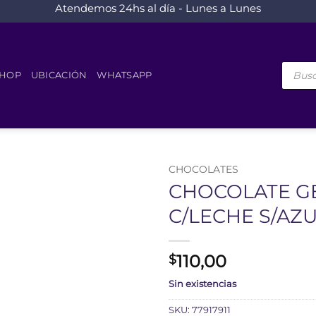
Atendemos 24hs al día - Lunes a Lunes
Búsque
de
HOP
UBICACIÓN
WHATSAPP
product
CHOCOLATES
CHOCOLATE G
C/LECHE S/AZ
110,00
$
Sin existencias
SKU:
77917911