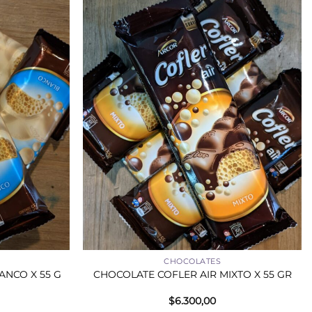
+
CHOCOLATES
ANCO X 55 G
CHOCOLATE COFLER AIR MIXTO X 55 GR
$
6.300,00