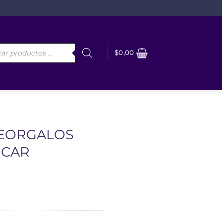
da
$
0,00
os
EORGALOS
UCAR