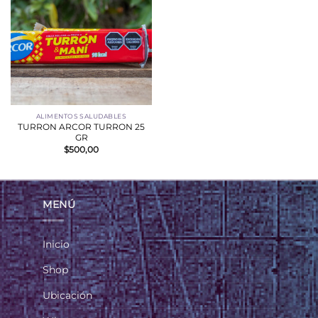
ALIMENTOS SALUDABLES
TURRON ARCOR TURRON 25
GR
$
500,00
MENÚ
Inicio
Shop
Ubicación