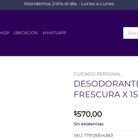
Atendemos 24hs al día - Lunes a Lunes
Búsque
de
HOP
UBICACIÓN
WHATSAPP
product
CUIDADO PERSONAL
DESODORANTE
FRESCURA X 1
570,00
$
Sin existencias
SKU:
7791293043821