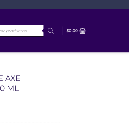
da
$
0,00
os
 AXE
50 ML