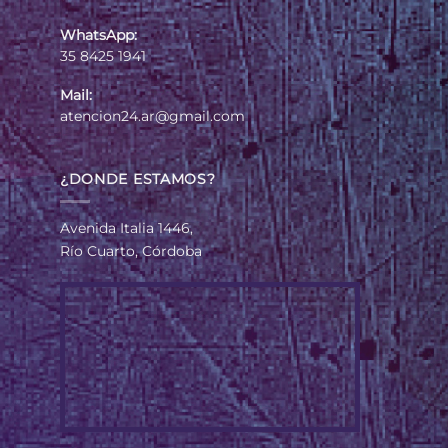
WhatsApp:
35 8425 1941
Mail:
atencion24.ar@gmail.com
¿DONDE ESTAMOS?
Avenida Italia 1446,
Río Cuarto, Córdoba