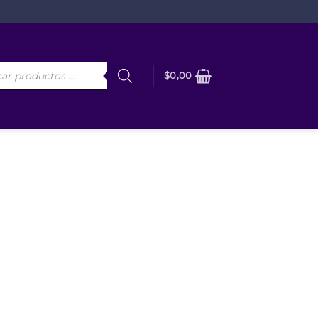
da
$
0,00
os