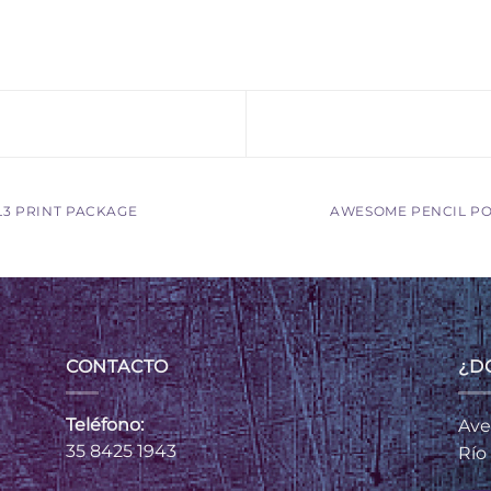
L3 PRINT PACKAGE
AWESOME PENCIL P
CONTACTO
¿D
Teléfono:
Ave
35 8425 1943
Río