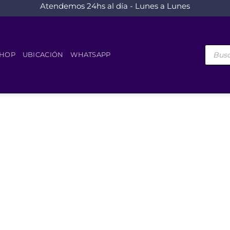
Atendemos 24hs al día - Lunes a Lunes
Búsque
de
HOP
UBICACIÓN
WHATSAPP
product