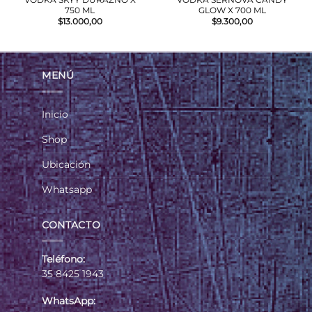
750 ML
GLOW X 700 ML
$
13.000,00
$
9.300,00
MENÚ
Inicio
Shop
Ubicación
Whatsapp
CONTACTO
Teléfono:
35 8425 1943
WhatsApp: