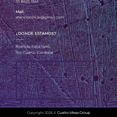
35 8425 1941
Mail:
atencion24.ar@gmail.com
¿DONDE ESTAMOS?
Avenida Italia 1446,
Río Cuarto, Córdoba
Copyright 2026 ©
Cuatro Ideas Group