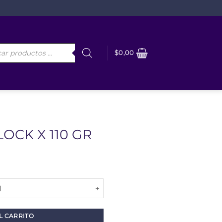
da
$
0,00
os
OCK X 110 GR
cantidad
L CARRITO