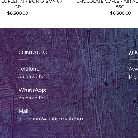
 COFLER AIR BON O BON 67
CHOCOLATE COFLER AIR A
GR
55G
$
6.300,00
$
6.300,00
CONTACTO
¿D
Teléfono:
Ave
35 8425 1943
Río
WhatsApp:
35 8425 1941
Mail:
atencion24.ar@gmail.com