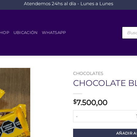
Atendemos 24hs al día - Lunes a Lunes
Búsque
de
HOP
UBICACIÓN
WHATSAPP
product
CHOCOLATES
CHOCOLATE BL
7.500,00
$
CHOCOLATE BLOCK X 110 GR 
AÑADIR A