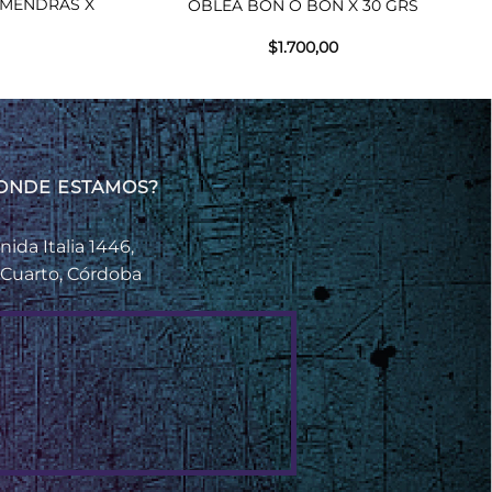
LMENDRAS X
OBLEA BON O BON X 30 GRS
$
1.700,00
ONDE ESTAMOS?
nida Italia 1446,
 Cuarto, Córdoba