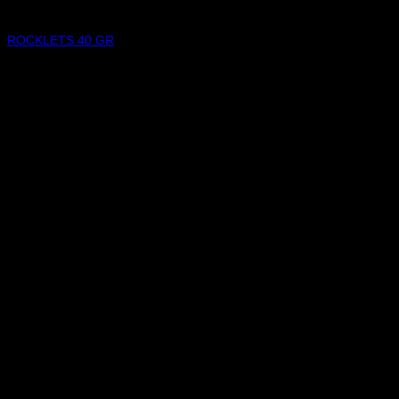
CHOCOLATES
ROCKLETS 40 GR
$
3.000,00