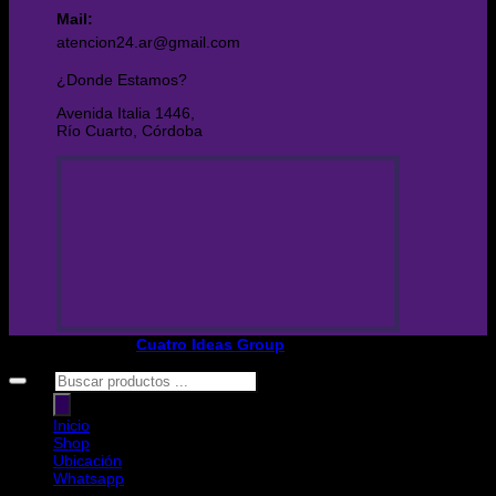
Mail:
atencion24.ar@gmail.com
¿Donde Estamos?
Avenida Italia 1446,
Río Cuarto, Córdoba
Copyright 2026 ©
Cuatro Ideas Group
Búsqueda
de
productos
Inicio
Shop
Ubicación
Whatsapp