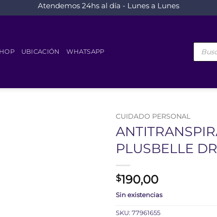
Atendemos 24hs al día - Lunes a Lunes
Búsque
de
HOP
UBICACIÓN
WHATSAPP
product
CUIDADO PERSONAL
ANTITRANSPIR
PLUSBELLE DR
190,00
$
Sin existencias
SKU:
77961655