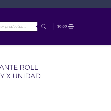
da
$
0,00
os
ANTE ROLL
Y X UNIDAD