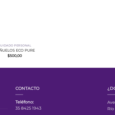
CUIDADO PERSONAL
ÑUELOS ECO PURE
$
500,00
CONTACTO
¿D
Teléfono:
Ave
35 8425 1943
Río